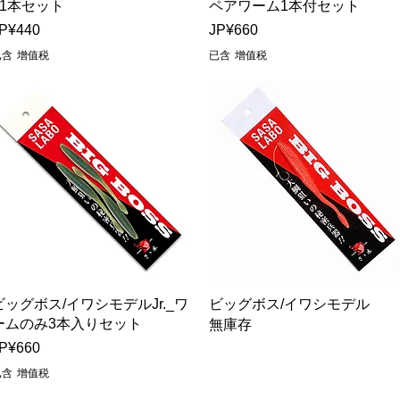
_1本セット
ペアワーム1本付セット
價格
價格
P¥440
JP¥660
已含 增值税
已含 增值税
快速瀏覽
快速瀏覽
ビッグボス/イワシモデルJr._ワ
ビッグボス/イワシモデル
ームのみ3本入りセット
無庫存
價格
P¥660
已含 增值税