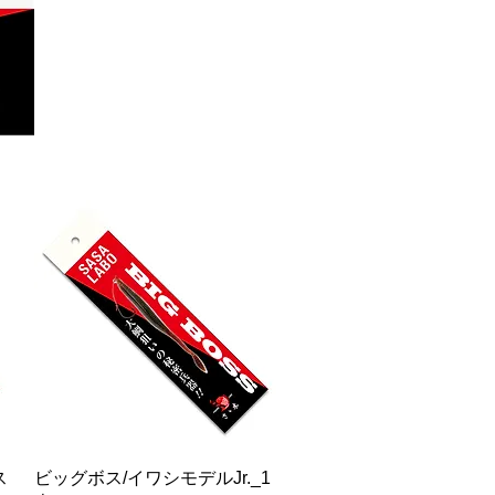
快速瀏覽
ス
ビッグボス/イワシモデルJr._1