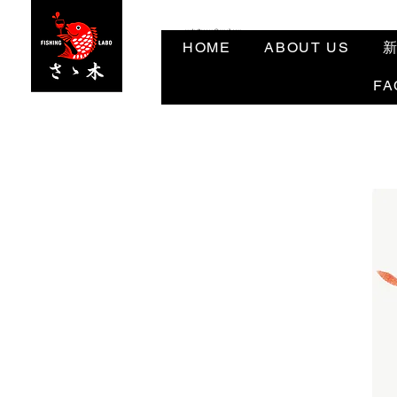
angler3ocean@gmail.com
HOME
ABOUT US
FA