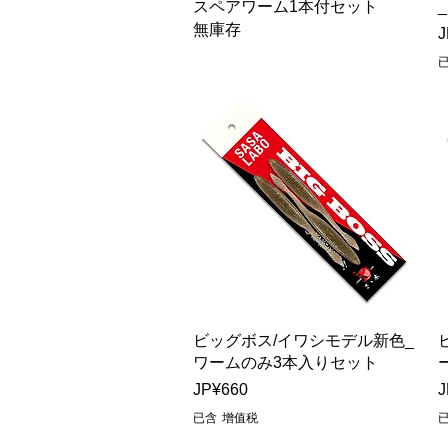
スペアワーム1本付セット
無庫存
J
快速瀏覽
ビッグボス/イワシモデル新色_
ワームのみ3本入りセット
價格
JP¥660
J
已含 增值税